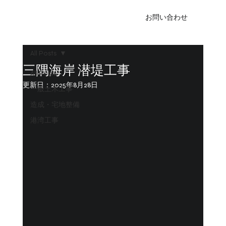
お問い合わせ
All Posts
三隅海岸 潜堤工事
All Posts
更新日：
2025年8月28日
一般土木工事
造成・宅地整備
港湾工事