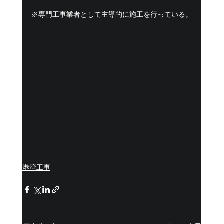
※専門工事業者として主導的に施工を行っている。
港湾工事