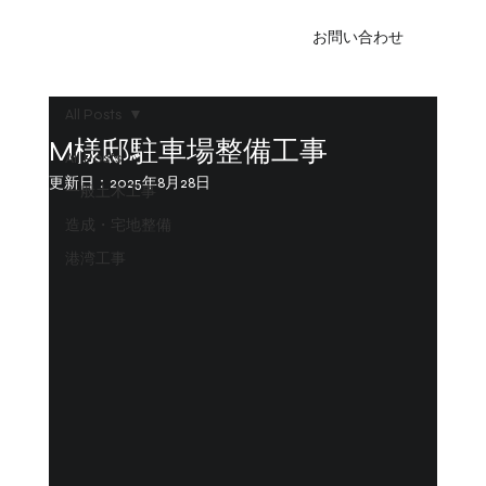
お問い合わせ
All Posts
M様邸駐車場整備工事
All Posts
更新日：
2025年8月28日
一般土木工事
造成・宅地整備
港湾工事