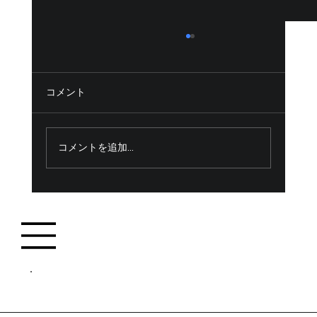
コメント
玉湯町湯町宅地造成工事
コメントを追加…